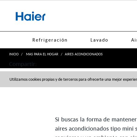
text.skipToContent
text.skipToNavigation
Refrigeración
Lavado
Ai
INICIO
MAS PARA EL HOGAR
AIRES ACONDICIONADOS
Compartir:
Utilizamos cookies propias y de terceros para ofrecerte una mejor experien
Si buscas la forma de mantener 
aires acondicionados tipo mini 